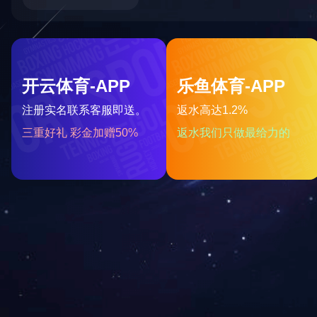
企业实力
公司拥有较强的技术力量，聚集了一批在自动化控制领域
员8人，中初级职称的技术人员20人。
进一步了解

实力保障
服务支持
新闻动态
WG（中国）有限公司