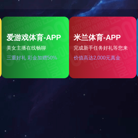
，高低压成套开关设备制造，研发、调试有多年工作经验的优秀
服务支持