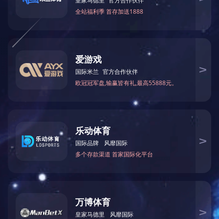
钢结构机械加工
企业实力

企业实力
公司拥有较强的技术力量，聚集了一批在自动化控制领
域，高低压成套开关设备制造，研发、调试有多年工作
经验的优秀复合型人才。企业现有员工126人，其中具有
高级职称的技术人员8人，中初级职称的技术人员20人。
进一步了解

实力保障
服务支持
新闻动态
WG（中国）有限公司