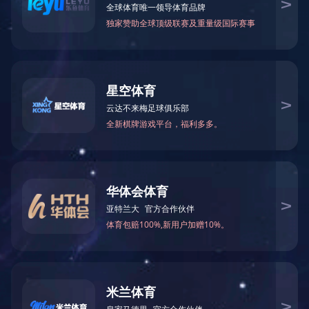
企业荣誉
产品中心

产品中心
主要产品分类：低压成套开关设备、高压成套开关设
备、电气自动化控制成套设备、电缆桥架、WG官方网
站、钢结构机械加工。 企业生产、制造的优质产品设备
已具有良好的经营业绩和信誉。
进一步了解

低压成套开关设备
高压成套开关设备
电气自动化控制成套设备
电缆桥架
WG官方网站