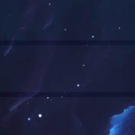
电气自动化控制成套设备、电缆桥架、WG官方网站、钢结构机