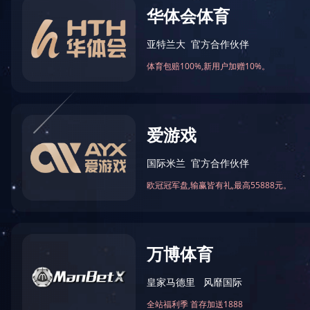
产品中心

产品中心
主要产品分类：低压成套开关设备、高压成套开关设备、
绩和信誉。
进一步了解

低压成套开关设备
高压成套开关设备
电气自动化控制成套设备
电缆桥架
WG官方网站
钢结构机械加工
企业实力
