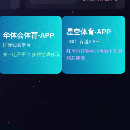
复合型人才。企业现有员工126人，其中具有高级职称的技术人