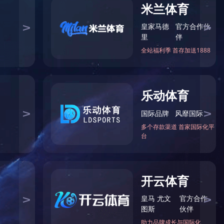
械加工。 企业生产、制造的优质产品设备已具有良好的经营业