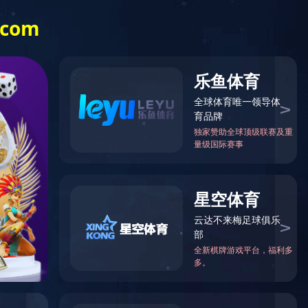
额超过五千万元的企业，公司现有标准厂房9000平方米，占